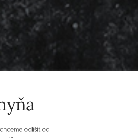
hyňa
 chceme odlíšiť od