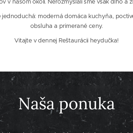
ov v našom okolí. Nerozmýšľali sme však dlho a z
 jednoduchá: moderná domáca kuchyňa, poctivé
obsluha a primerané ceny.
Vitajte v dennej Reštaurácii heydučka!
Naša ponuka